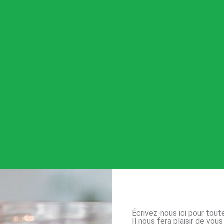
Écrivez-nous ici pour tou
Il nous fera plaisir de vo